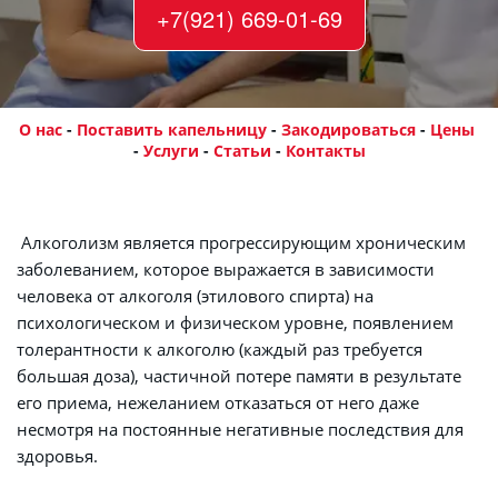
+7(921) 669-01-69
О нас
 - 
Поставить капельницу
 - 
Закодироваться
- 
Цены
- 
Услуги
 - 
Статьи
 - 
Контакты
 Алкоголизм является прогрессирующим хроническим 
заболеванием, которое выражается в зависимости 
человека от алкоголя (этилового спирта) на 
психологическом и физическом уровне, появлением 
толерантности к алкоголю (каждый раз требуется 
большая доза), частичной потере памяти в результате 
его приема, нежеланием отказаться от него даже 
несмотря на постоянные негативные последствия для 
здоровья.