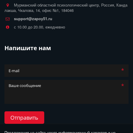
Мурманский областной психологический центр
,
Россия
,
Канда
лакша
,
Чкалова, 14
,
офис №1
,
184046
support@zapoy51.ru
с 10.00 до 20.00, ежедневно
Напишите нам
*
*
Отправить
Предложения на сайте носят информационный характер и не 