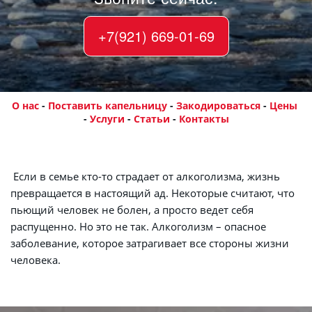
+7(921) 669-01-69
О нас
 - 
Поставить капельницу
 - 
Закодироваться
- 
Цены
- 
Услуги
 - 
Статьи
 - 
Контакты
 Если в семье кто-то страдает от алкоголизма, жизнь 
превращается в настоящий ад. Некоторые считают, что 
пьющий человек не болен, а просто ведет себя 
распущенно. Но это не так. Алкоголизм – опасное 
заболевание, которое затрагивает все стороны жизни 
человека.