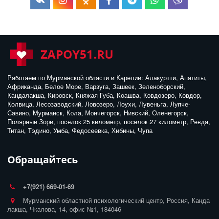
ZAPOY51.RU
Работаем по Мурманской области и Карелии: Алакуртти, Апатиты, 
Африканда, Белое Море, Варзуга, Зашеек, Зеленоборский, 
Кандалакша, Кировск, Княжая Губа, Коашва, Ковдозеро, Ковдор, 
Колвица, Лесозаводский, Ловозеро, Лоухи, Лувеньга, Лупче-
Савино, Мурманск, Кола, Мончегорск, Нивский, Оленегорск, 
Полярные Зори, поселок 25 километр, поселок 27 километр, Ревда, 
Титан, Тэдино, Умба, Федосеевка, Хибины, Чупа
Обращайтесь
+7(921) 669-01-69
Мурманский областной психологический центр
,
Россия
,
Канда
лакша
,
Чкалова, 14
,
офис №1
,
184046