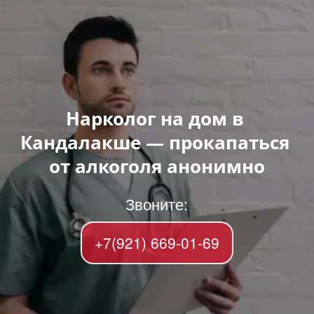
Нарколог на дом в 
Кандалакше — прокапаться 
от алкоголя анонимно
Звоните:
+7(921) 669-01-69