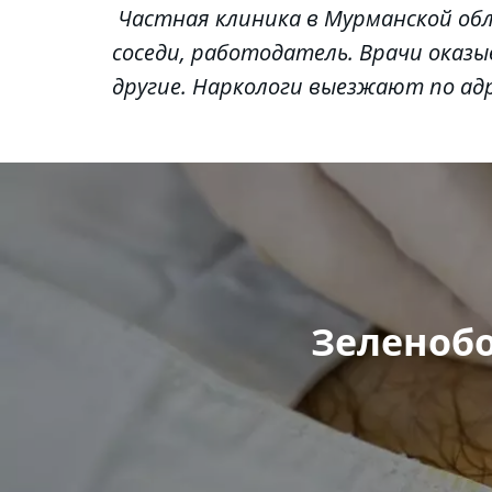
 Частная клиника в Мурманской области предоставляют услуги анонимно, о факте лечения не узнают знакомые, 
соседи, работодатель. Врачи оказы
другие. Наркологи выезжают по адр
Зеленобо