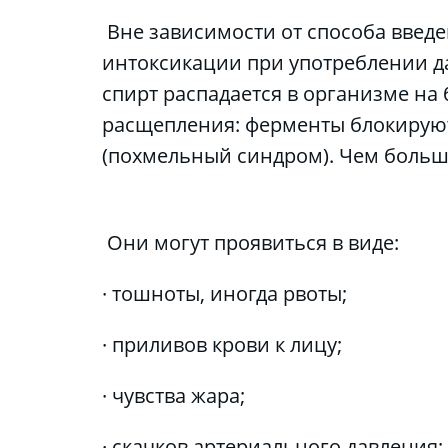
 Вне зависимости от способа введения принцип действия дисульфирама заключается в вызывании симптомов 
интоксикации при употреблении д
спирт распадается в организме на 
расщепления: ферменты блокируют
(похмельный синдром). Чем больш
 Они могут проявиться в виде:
· тошноты, иногда рвоты;
· приливов крови к лицу;
· чувства жара;
· скачков артериального давления;