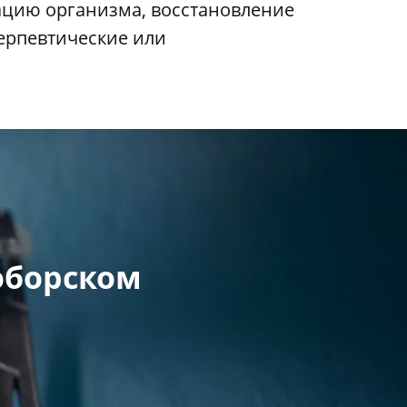
ацию организма, восстановление 
ерпевтические или 
оборском