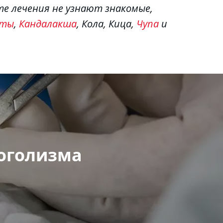
иты
, 
Кандалакша
, Кола, Кица, 
Чупа
 и 
коголизма