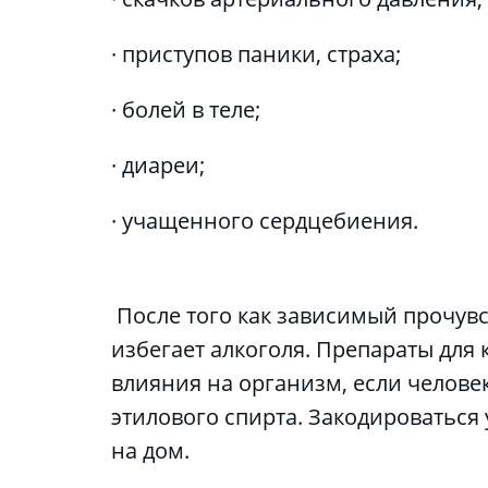
· приступов паники, страха;
· болей в теле;
· диареи;
· учащенного сердцебиения.
 После того как зависимый прочувствует эти симптомы, он начинает бояться их повторного появления, поэтому 
избегает алкоголя. Препараты для
влияния на организм, если человек
этилового спирта. Закодироваться 
на дом.