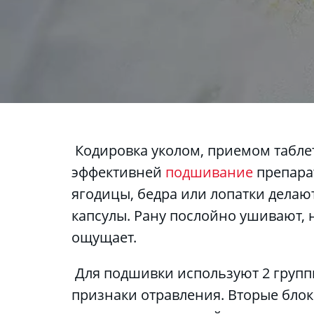
 Кодировка уколом, приемом таблеток – популярные методы запретительной терапии, но для длительного эффекта 
эффективней 
подшивание
 препара
ягодицы, бедра или лопатки делают
капсулы. Рану послойно ушивают, н
ощущает.
 Для подшивки используют 2 групп
признаки отравления. Вторые блок