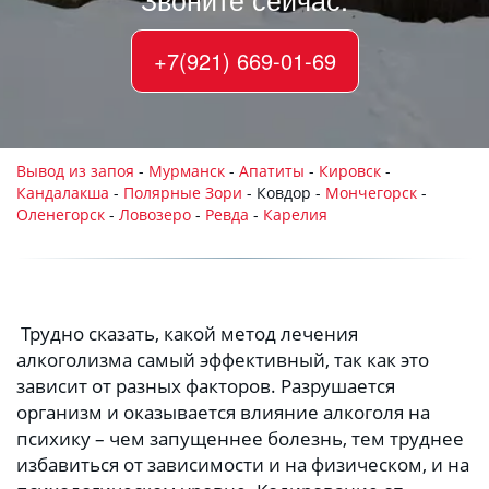
+7(921) 669-01-69
Вывод из запоя
 - 
Мурманск
 - 
Апатиты
 - 
Кировск
 - 
Кандалакша
 - 
Полярные Зори
 - Ковдор - 
Мончегорск
 - 
Оленегорск
 - 
Ловозеро 
-
 Ревда
 - 
Карелия
 Трудно сказать, какой метод лечения 
алкоголизма самый эффективный, так как это 
зависит от разных факторов. Разрушается 
организм и оказывается влияние алкоголя на 
психику – чем запущеннее болезнь, тем труднее 
избавиться от зависимости и на физическом, и на 