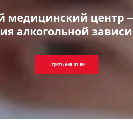
й медицинский центр —
ия алкогольной завис
+7(921) 669-01-69