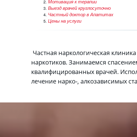
Мотивация к терапии
Выезд врачей круглосуточно
Частный доктор в Апатитах
Цены на услуги
 Частная наркологическая клиника в Апатитах оказывает помощь людям, попавшим в зависимость от алкоголя, 
наркотиков. Занимаемся спасение
квалифицированных врачей. Испол
лечение нарко-, алкозависимых ст