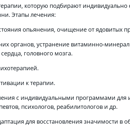
терапии, которую подбирают индивидуально с
зни. Этапы лечения:
остояния опьянения, очищение от ядовитых пр
них органов, устранение витаминно-минераль
сердца, головного мозга.
ихотерапией. 
тивации к терапии.
ечения с индивидуальными программами для и
евтов, психологов, реабилитологов и др.
даптация для восстановления значимости в об