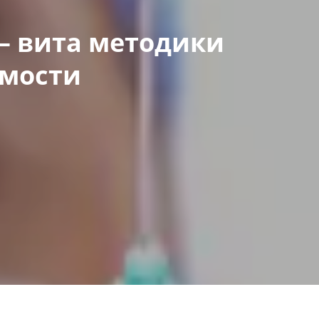
 вита методики 
имости