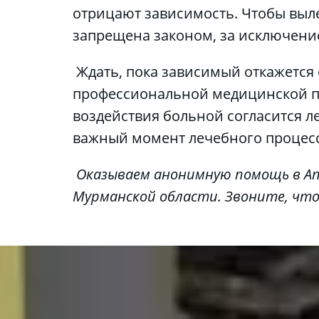
отрицают зависимость. Чтобы выле
запрещена законом, за исключени
 Ждать, пока зависимый откажется от выпивки, бесполезно. Грамотное решение близких – обратиться за 
профессиональной медицинской по
воздействия больной согласится л
важный момент лечебного процесс
 Оказываем анонимную помощь в Апатитах, Кировске, Коашве, Титане, Хибинах и других населенных пунктах 
Мурманской области. Звоните, что