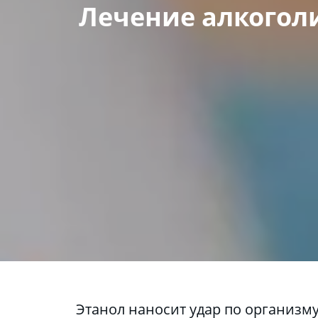
Лечение алкогол
 Этанол наносит удар по организму, психике, ведет к деградации личности. Больные не признают болезнь и 